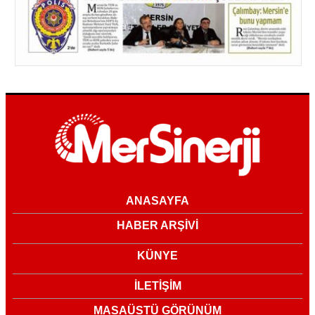
ANASAYFA
HABER ARŞİVİ
KÜNYE
İLETİŞİM
MASAÜSTÜ GÖRÜNÜM