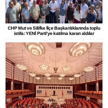
CHP Mut ve Silifke İlçe Başkanlıklarında toplu
istifa: YENİ Parti’ye katılma kararı aldılar