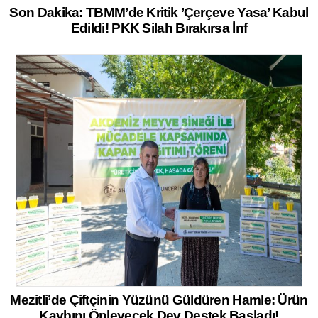
Son Dakika: TBMM’de Kritik ’Çerçeve Yasa’ Kabul
Edildi! PKK Silah Bırakırsa İnf
Mezitli’de Çiftçinin Yüzünü Güldüren Hamle: Ürün
Kaybını Önleyecek Dev Destek Başladı!