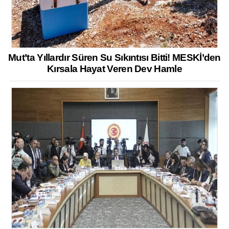
Mut’ta Yıllardır Süren Su Sıkıntısı Bitti! MESKİ’den
Kırsala Hayat Veren Dev Hamle