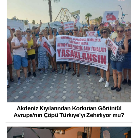
Akdeniz Kıyılarından Korkutan Görüntü!
Avrupa’nın Çöpü Türkiye’yi Zehirliyor mu?