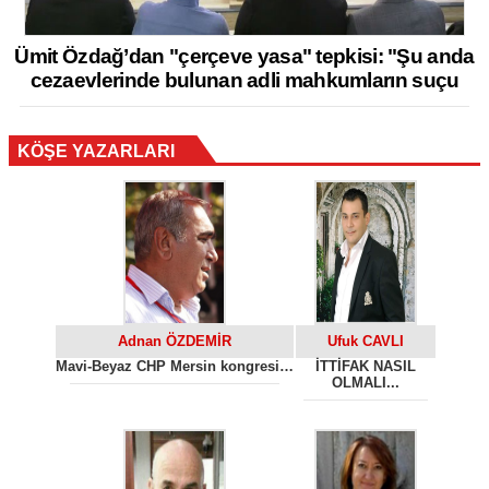
Ümit Özdağ’dan "çerçeve yasa" tepkisi: "Şu anda
cezaevlerinde bulunan adli mahkumların suçu
KÖŞE YAZARLARI
Adnan ÖZDEMİR
Ufuk CAVLI
Mavi-Beyaz CHP Mersin kongresi…
İTTİFAK NASIL
OLMALI...