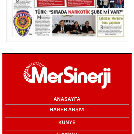
ANASAYFA
HABER ARŞİVİ
KÜNYE