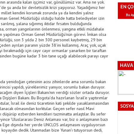
ının arasında kalan işçimiz var, gönüllümüz var. Ama ne yok.
EN ÇO
'de şu anda bir devletsizlik krizi yaşıyoruz. Yaşadığımız her
bi millet kendini korumak zorunda ya da kendini yalnız
Bu Ay
rman Genel Müdürlüğü olduğu halde hatta belediyeler izin
rılmış, yalana sığınmış iktidar fırsatını bulduğunda
ysa, orman yangınlarının önlenmesi, yangına etkili müdahale
nin yapılması Orman Genel Müdürlüğü'nün görevi. İmkan olsa
ürlüğü, son 3 yılda 2 bin 300 personel kaybetmiş, 29 bin
den ayrılan paranın yüzde 38'ini kullanmış. Araç yok, uçak
bırakmadığı için cayır cayır ormanlar yanarken bir taraftan
esinden bugüne kadar 3 bin tane uçağı alabilecek parayı cayır
yanda yenidoğan çetesinin acısı zihinlerde ama sorumlu bakan
rincisi yapıldı, yüreklerimiz yanıyor, sorumlu bakan duruyor.
acağım diyen İçişleri Bakanı'nın verdiği sözler ortada duruyor.
 Dışişleri Bakanı. Bu Bogota'da hazırlanan İsrail'e yaptırımlar
tular, İsrail ile deniz ticaretinin kati şekilde yasaklanmasından
SOSYA
argılanacak olmasından korktular. Geçen sefer nasıl Mavi
rı düşürüp ezberden kendileri tazminatta anlaştılar. Bu sefer
eyince 'Uluslararası Deniz Anlaması var, biz o anlaşmanın bazı
ysa Ege dışında her yerde UNCLOS anlaşmasını uyguluyorsun
 koyaydın dedik. Utanmadan bize Yunan'ı tutuyorsun dedi,