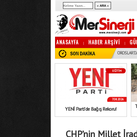
ANASAYFA
HABER ARŞİVİ
GÜ
|
|
21:20
20:35
YENİ PARTI’DE BAĞıŞ REKORU!
TOROSLAR’DA BÜYÜK DEĞIŞ
EĞİTİM
7.08.2026
T
YENİ Parti’de Bağış Rekoru!
CHP’nin Millet İra