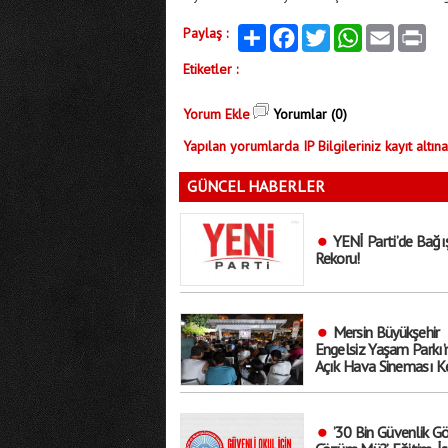
Paylaş :
Paylaş
Facebook
Twitter
WhatsApp
Email
Print
Etiketler :
Yorum Ekle
Yorumlar (0)
Yapılan yorumlarda IP Bilgileriniz kayıt altına
GÜNCEL HABERLER
YENİ Parti’de Bağı
Rekoru!
Mersin Büyükşehir
Engelsiz Yaşam Parkı’
Açık Hava Sineması Ke
Sosyalleşmenin ve
Eğlencenin Adresi Old
’30 Bin Güvenlik Gö