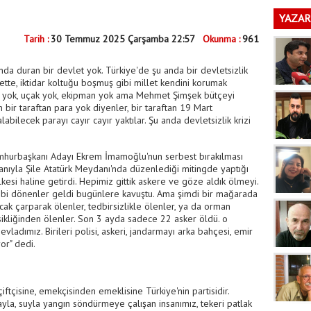
YAZAR
Tarih :
30 Temmuz 2025 Çarşamba 22:57
Okunma :
961
da duran bir devlet yok. Türkiye'de şu anda bir devletsizlik
fette, iktidar koltuğu boşmuş gibi millet kendini korumak
aç yok, uçak yok, ekipman yok ama Mehmet Şimşek bütçeyi
 bir taraftan para yok diyenler, bir taraftan 19 Mart
ilecek parayı cayır cayır yaktılar. Şu anda devletsizlik krizi
mhurbaşkanı Adayı Ekrem İmamoğlu'nun serbest bırakılması
ganıyla Şile Atatürk Meydanı'nda düzenlediği mitingde yaptığı
kesi haline getirdi. Hepimiz gittik askere ve göze aldık ölmeyi.
 gibi dönenler geldi bugünlere kavuştu. Ama şimdi bir mağarada
cak çarparak ölenler, tedbirsizlikle ölenler, ya da orman
kliğinden ölenler. Son 3 ayda sadece 22 asker öldü. o
ladımız. Birileri polisi, askeri, jandarmayı arka bahçesi, emir
or" dedi.
ftçisine, emekçisinden emeklisine Türkiye'nin partisidir.
yla, suyla yangın söndürmeye çalışan insanımız, tekeri patlak