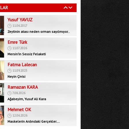
11.06.2017
LAR
Zeytinin atası neden orman sayılmıyor..
Emre Türk
11.07.2026
Mersin’in Sessiz Felaketi
Fatma Lalecan
11.09.2025
Neyin Çivisi
Ramazan KARA
7.08.2026
Ağabeyim, Yusuf Ali Kara
Mehmet OK
12.06.2026
Maskelerin Ardındaki Gerçekler….
Bedrettin GÜNDEŞ
29.09.2025
İktidar muhalefeti devre dışı bırakarak yeni
bir rejim mi, inşa ediyor?