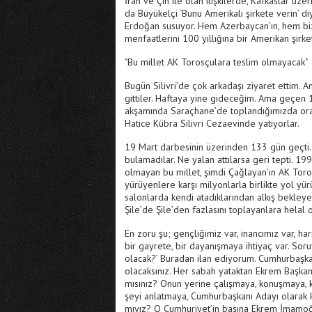
İran ve Çin ile olan ilişkilerde, Kafkaslar üz
da Büyükelçi ‘Bunu Amerikalı şirkete verin’ d
Erdoğan susuyor. Hem Azerbaycan’ın, hem biz
menfaatlerini 100 yıllığına bir Amerikan şirke
"Bu millet AK Torosçulara teslim olmayacak"
Bugün Silivri’de çok arkadaşı ziyaret ettim. 
gittiler. Haftaya yine gideceğim. Ama geçen 
akşamında Saraçhane’de toplandığımızda ora
Hatice Kübra Silivri Cezaevinde yatıyorlar.
19 Mart darbesinin üzerinden 133 gün geçti. T
bulamadılar. Ne yalan attılarsa geri tepti. 19
olmayan bu millet, şimdi Çağlayan’ın AK Toros
yürüyenlere karşı milyonlarla birlikte yol y
salonlarda kendi atadıklarından alkış bekley
Şile’de Şile’den fazlasını toplayanlara helal o
En zoru şu; gençliğimiz var, inancımız var, hari
bir gayrete, bir dayanışmaya ihtiyaç var. Sor
olacak?’ Buradan ilan ediyorum. Cumhurbaşkanı
olacaksınız. Her sabah yataktan Ekrem Başka
mısınız? Onun yerine çalışmaya, konuşmaya, k
şeyi anlatmaya, Cumhurbaşkanı Adayı olarak 
mıyız? O Cumhuriyet’in başına Ekrem İmamoğl