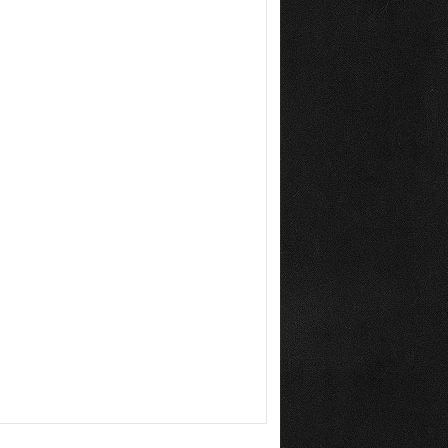
Emre Türk
11.07.2026
Mersin’in Sessiz Felaketi
Fatma Lalecan
11.09.2025
Neyin Çivisi