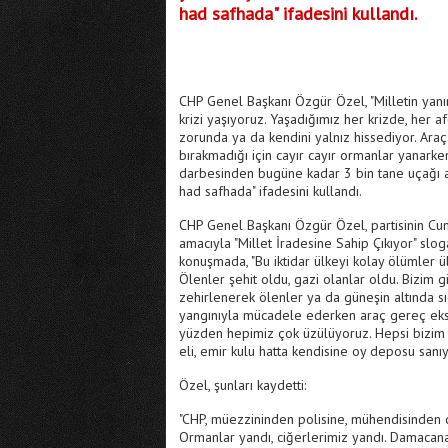
had safhada" ifadesini kullandı.
CHP Genel Başkanı Özgür Özel, "Milletin yanın
krizi yaşıyoruz. Yaşadığımız her krizde, her a
zorunda ya da kendini yalnız hissediyor. Ar
bırakmadığı için cayır cayır ormanlar yanarken
darbesinden bugüne kadar 3 bin tane uçağı alab
had safhada" ifadesini kullandı.
CHP Genel Başkanı Özgür Özel, partisinin Cu
amacıyla "Millet İradesine Sahip Çıkıyor" slo
konuşmada, "Bu iktidar ülkeyi kolay ölümler ül
Ölenler şehit oldu, gazi olanlar oldu. Bizim
zehirlenerek ölenler ya da güneşin altında sı
yangınıyla mücadele ederken araç gereç eksi
yüzden hepimiz çok üzülüyoruz. Hepsi bizim ev
eli, emir kulu hatta kendisine oy deposu sanıy
Özel, şunları kaydetti:
"CHP, müezzininden polisine, mühendisinden çi
Ormanlar yandı, ciğerlerimiz yandı. Damacana