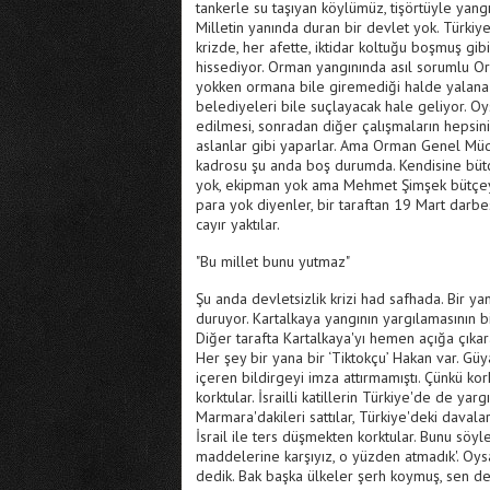
tankerle su taşıyan köylümüz, tişörtüyle yang
Milletin yanında duran bir devlet yok. Türkiye
krizde, her afette, iktidar koltuğu boşmuş gi
hissediyor. Orman yangınında asıl sorumlu O
yokken ormana bile giremediği halde yalana sa
belediyeleri bile suçlayacak hale geliyor. O
edilmesi, sonradan diğer çalışmaların hepsi
aslanlar gibi yaparlar. Ama Orman Genel Müd
kadrosu şu anda boş durumda. Kendisine bütçe
yok, ekipman yok ama Mehmet Şimşek bütçeyi 
para yok diyenler, bir taraftan 19 Mart darb
cayır yaktılar.
"Bu millet bunu yutmaz"
Şu anda devletsizlik krizi had safhada. Bir 
duruyor. Kartalkaya yangının yargılamasının bi
Diğer tarafta Kartalkaya'yı hemen açığa çıkar
Her şey bir yana bir ‘Tiktokçu’ Hakan var. Güya
içeren bildirgeyi imza attırmamıştı. Çünkü kork
korktular. İsrailli katillerin Türkiye'de de y
Marmara'dakileri sattılar, Türkiye'deki davala
İsrail ile ters düşmekten korktular. Bunu söyl
maddelerine karşıyız, o yüzden atmadık'. O
dedik. Bak başka ülkeler şerh koymuş, sen de