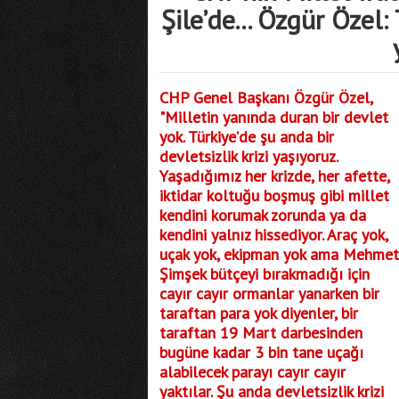
Şile’de... Özgür Özel: 
CHP Genel Başkanı Özgür Özel,
"Milletin yanında duran bir devlet
yok. Türkiye’de şu anda bir
devletsizlik krizi yaşıyoruz.
Yaşadığımız her krizde, her afette,
iktidar koltuğu boşmuş gibi millet
kendini korumak zorunda ya da
kendini yalnız hissediyor. Araç yok,
uçak yok, ekipman yok ama Mehmet
Şimşek bütçeyi bırakmadığı için
cayır cayır ormanlar yanarken bir
taraftan para yok diyenler, bir
taraftan 19 Mart darbesinden
bugüne kadar 3 bin tane uçağı
alabilecek parayı cayır cayır
yaktılar. Şu anda devletsizlik krizi