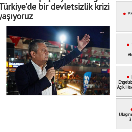
Türkiye’de bir devletsizlik krizi
yaşıyoruz
YE
Ab
Sahay
Engelsi
Açık Hav
S
Eğlen
Ulaşım
3
Baştan