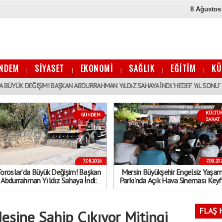
8 Ağustos
NDEM
SİYASET
EKONOMİ
SAĞLIK
EĞİTİM
KÜ
|
|
|
|
|
19:54
IM! BAŞKAN ABDURRAHMAN YıLDıZ SAHAYA İNDI: ’HEDEF YıL SONU’
M
KÜLTÜ
GÜNDEM
SANAT
7.08.2026
7.08.20
oroslar’da Büyük Değişim! Başkan
Mersin Büyükşehir Engelsiz Yaşa
Abdurrahman Yıldız Sahaya İndi:
Parkı’nda Açık Hava Sineması Keyfi
’Hedef Yıl Sonu’
Sosyalleşmenin ve Eğlencenin Adre
Oldu
FLAŞ 
desine Sahip Çıkıyor Mitingi