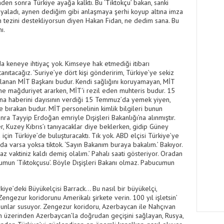
den sonra Türkiye ayağa kalktı. Bu ‘Tiktokçu’ bakan, sanki
i yaladı, aynen dediğim gibi anlaşmaya şerhi koyup altına imza
an tezini destekliyorsun diyen Hakan Fidan, ne dedim sana. Bu
ı.
da keneye ihtiyaç yok. Kimseye hak etmediği itibarı
anıtacağız. ‘Suriye’ye dört kişi gönderirim, Türkiye’ye sekiz
kalanan MİT Başkanı budur. Kendi sağlığını koruyamayan, MİT
ine mağduriyet ararken, MİT'i rezil eden muhteris budur. 15
a haberini dayısının verdiği 15 Temmuz’da yemek yiyen,
e bırakan budur. MİT personelinin kimlik bilgileri bunun
ra Tayyip Erdoğan emriyle Dışişleri Bakanlığı’na alınmıştır.
, Kuzey Kıbrıs’ı tanıyacaklar diye beklerken, gidip Güney
a için Türkiye’de buluşturacaktı. Tık yok. ABD elçisi Türkiye’ye
nda varsa yoksa tiktok. ‘Sayın Bakanım buraya bakalım.’ Bakıyor.
 az vaktiniz kaldı demiş olalım.’ Pahalı saati gösteriyor. Oradan
ucumun ‘Tiktokçusu’. Böyle Dışişleri Bakanı olmaz. Pabucumun
iye’deki Büyükelçisi Barrack… Bu nasıl bir büyükelçi,
engezur koridorunu Amerikalı şirkete verin. 100 yıl işletsin’
 Bunlar susuyor. Zengezur koridoru, Azerbaycan ile Nahçıvan
an üzerinden Azerbaycan’la doğrudan geçişini sağlayan, Rusya,