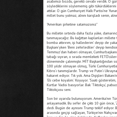
asabımızı bozdu, gerekli cevabı verdik. O gün
söylediklerini söylememiş gibi tükürdüklerin
attılar. O gün Cumhuriyet Halk Partisi'ne Yun
millet bunu yutmaz, alnını karışladı senin, alnın
"Amerikan şirketine satamazsınız"
Bu milletin sırtında daha fazla yüke, damarın
tanımayacağız. Bu kağıttan kaplanları millete t
bomba attırırım, işi hallederim’ deyip de ya
Başkanı’yken ‘Beni zehirlediler’ deyip kendis
Temmuz’dan haberi olmayan, Cumhurbaşkanın
tabağı sıyıran, o sırada memleketi FETÖ’cüler
döneminde çalınmıştır. MİT Başkanlığından son
100 yıldır olmayan olmuş, Türki Cumhuriyetler
Kıbrıs’ı tanımışlardır. Trump ve Putin’i Ukrayn
hakaret ediyor. Tık yok. Ama Dışişleri Bakanı’
‘Eli cebe koyalım.’ Koyuyor. ‘Saati gösterelim,
Kurtlar Vadisi basıyorlar. Bak ‘Tiktokçu’, pab
Tiktokçusu seni.
Son bir uyarıda bulunuyorum. Amerika’nın Türk
anlayamadık. Bu sefer de çıktı 10 gün önce, ‘Z
dedi. Bugün de aynısını Trump teklif ediyor.
arasında geçişi sağlayan, Türkiye’nin Nahçıv