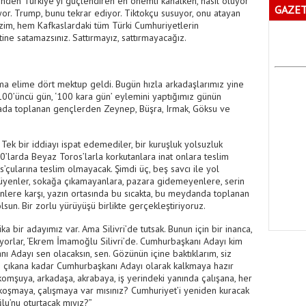
erinden Türkiye’yi güçlendiren en önemli kanalken, nasıl oluyor
GAZET
iyor. Trump, bunu tekrar ediyor. Tiktokçu susuyor, onu atayan
im, hem Kafkaslardaki tüm Türki Cumhuriyetlerin
tine satamazsınız. Sattırmayız, sattırmayacağız.
Ama elime dört mektup geldi. Bugün hızla arkadaşlarımız yine
100’üncü gün, ‘100 kara gün’ eylemini yaptığımız günün
da toplanan gençlerden Zeynep, Büşra, Irmak, Göksu ve
ek bir iddiayı ispat edemediler, bir kuruşluk yolsuzluk
90’larda Beyaz Toros’larla korkutanlara inat onlara teslim
’çularına teslim olmayacak. Şimdi üç, beş savcı ile yol
ürüyenler, sokağa çıkamayanlara, pazara gidemeyenlere, serin
enlere karşı, yazın ortasında bu sıcakta, bu meydanda toplanan
lsun. Bir zorlu yürüyüşü birlikte gerçekleştiriyoruz.
ka bir adayımız var. Ama Silivri’de tutsak. Bunun için bir inanca,
uyorlar, ‘Ekrem İmamoğlu Silivri’de. Cumhurbaşkanı Adayı kim
 Adayı sen olacaksın, sen. Gözünün içine baktıklarım, siz
n çıkana kadar Cumhurbaşkanı Adayı olarak kalkmaya hazır
omşuya, arkadaşa, akrabaya, iş yerindeki yanında çalışana, her
koşmaya, çalışmaya var mısınız? Cumhuriyet’i yeniden kuracak
u’nu oturtacak mıyız?”