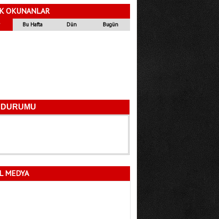
Ender ERDEMİL
K OKUNANLAR
11.04.2017
Bu Hafta
Dün
Bugün
Adalet.
Fatih Berkil
28.07.2025
Bir Kafenin Ardından: Ananas Cafe ve
Kaybolan Hafızamız
Mustafa Esmer CENGİZ
23.12.2020
MERSİN’DE HALK İTTİFAKI
İlknur ASLANBAŞI
6.01.2018
DİYANET!!!
Salim DOĞAN
23.07.2026
L MEDYA
YA SEN KİMSİN Kİ
Yusuf YAVUZ
11.06.2017
Zeytinin atası neden orman sayılmıyor..