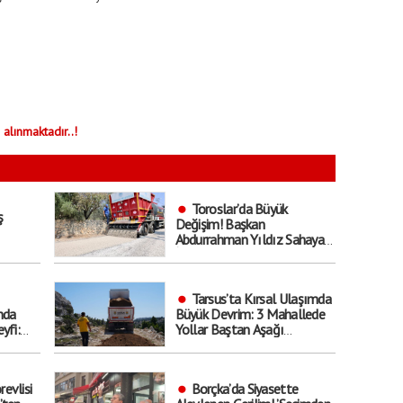
 alınmaktadır..!
Toroslar’da Büyük
ş
Değişim! Başkan
Abdurrahman Yıldız Sahaya
İndi: ’Hedef Yıl Sonu’
Tarsus’ta Kırsal Ulaşımda
nda
Büyük Devrim: 3 Mahallede
yfi:
Yollar Baştan Aşağı
Yenilendi!
u
revlisi
Borçka’da Siyasette