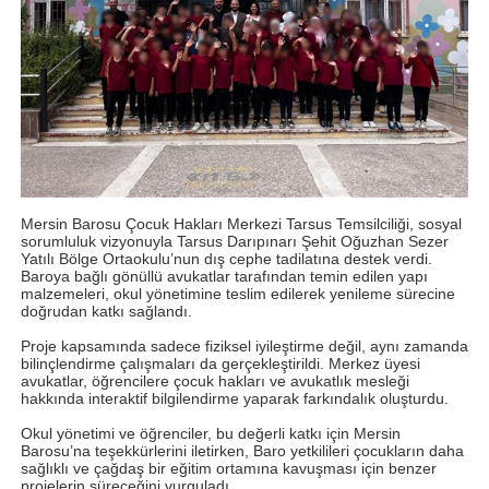
Mersin Barosu Çocuk Hakları Merkezi Tarsus Temsilciliği, sosyal
sorumluluk vizyonuyla Tarsus Darıpınarı Şehit Oğuzhan Sezer
Yatılı Bölge Ortaokulu’nun dış cephe tadilatına destek verdi.
Baroya bağlı gönüllü avukatlar tarafından temin edilen yapı
malzemeleri, okul yönetimine teslim edilerek yenileme sürecine
doğrudan katkı sağlandı.
Proje kapsamında sadece fiziksel iyileştirme değil, aynı zamanda
bilinçlendirme çalışmaları da gerçekleştirildi. Merkez üyesi
avukatlar, öğrencilere çocuk hakları ve avukatlık mesleği
hakkında interaktif bilgilendirme yaparak farkındalık oluşturdu.
Okul yönetimi ve öğrenciler, bu değerli katkı için Mersin
Barosu’na teşekkürlerini iletirken, Baro yetkilileri çocukların daha
sağlıklı ve çağdaş bir eğitim ortamına kavuşması için benzer
projelerin süreceğini vurguladı.