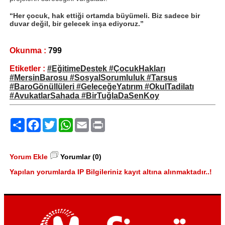
“Her çocuk, hak ettiği ortamda büyümeli. Biz sadece bir
duvar değil, bir gelecek inşa ediyoruz.”
Okunma :
799
Etiketler :
#EğitimeDestek #ÇocukHakları
#MersinBarosu #SosyalSorumluluk #Tarsus
#BaroGönüllüleri #GeleceğeYatırım #OkulTadilatı
#AvukatlarSahada #BirTuğlaDaSenKoy
Paylaş
Facebook
Twitter
WhatsApp
Email
Print
Yorum Ekle
Yorumlar (0)
Yapılan yorumlarda IP Bilgileriniz kayıt altına alınmaktadır..!