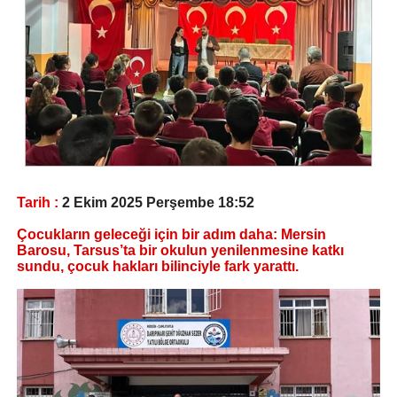
Tarih :
2 Ekim 2025 Perşembe 18:52
Çocukların geleceği için bir adım daha: Mersin
Barosu, Tarsus’ta bir okulun yenilenmesine katkı
sundu, çocuk hakları bilinciyle fark yarattı.