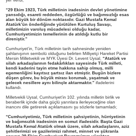
“29 Ekim 1923, Türk milletinin iradesinin devlet yönetimine
yansıdığı, esareti reddeden, özgürlüğü ve bağımsızlığı esas
alan büyük bir dönüm noktasıdır. Gazi Mustafa Kemal
Atatürk’ün önderliğinde yürütülen Kurtuluş Savaşı,
milletimizin varoluş mücadelesi olduğu kadar,
Cumhuriyetimizin temellerinin de atıldığı kutlu bir
direniştir.”
Cumhuriyet’in, Türk milletinin tarih sahnesinde yeniden
şahlanışının sembolü olduğunu belirten Milliyetçi Hareket Partisi
Mersin Milletvekili ve MYK Üyesi Dr. Levent Uysal,
“Atatürk ve
silah arkadaşlarının fedakârlıkları sayesinde Türk milleti,
kendi kaderini tayin etme hakkına sahip olmuş, milli
egemenliğini kayıtsız şartsız ilan etmiştir. Bugün bizlere
düşen görev, bu büyük mirası korumak, yaşatmak ve
gelecek nesillere aynı bilinçle aktarmaktır.”
ifadelerini
kullandı.
Milletvekili Uysal, Cumhuriyet’in 102. yılında milletin birlik ve
beraberlik içinde daha güçlü yarınlara ilerleyeceğine olan
inancını dile getirerek açıklamasını şu sözlerle tamamladı;
“Cumhuriyetimiz, Türk milletinin şahsiyetinin, hürriyetinin
ve bağımsızlık iradesinin en somut ifadesidir. Başta Gazi
Mustafa Kemal Atatürk olmak üzere, silah arkadaşlarını, aziz
şehitlerimizi ve gazilerimizi rahmet, minnet ve şükranla
anıyor; 29 Ekim Cumhuriyet Bayramı’mızı yürekten