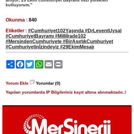
kutluyorum.”
Okunma :
840
Etiketler :
#Cumhuriyet102Yaşında #DrLeventUysal
#CumhuriyetBayramı #Milliİrade102
#MersindenCumhuriyete #BirAsırlıkCumhuriyet
#Cumhuriyetinİzindeyiz #29EkimMesajı
Paylaş
Facebook
Twitter
WhatsApp
Email
Print
Yorum Ekle
Yorumlar (0)
Yapılan yorumlarda IP Bilgileriniz kayıt altına alınmaktadır..!