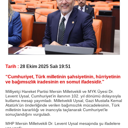
Tarih :
28 Ekim 2025 Salı 19:51
“Cumhuriyet, Türk milletinin şahsiyetinin, hürriyetinin
ve bağımsızlık iradesinin en somut ifadesidir.”
Milliyetçi Hareket Partisi Mersin Milletvekili ve MYK Üyesi Dr.
Levent Uysal, Cumhuriyet’in ilanının 102. yıl dönümü dolayısıyla
kutlama mesajı yayımladı. Milletvekili Uysal, Gazi Mustafa Kemal
Atatürk’ün önderliğinde verilen bağımsızlık mücadelesinin, Türk
milletinin kararlılığı ve inancıyla taçlanarak Cumhuriyet’le
sonuçlandığını vurguladı.
MHP Mersin Milletvekili Dr. Levent Uysal mesajında şu ifadelere
yer verdi;