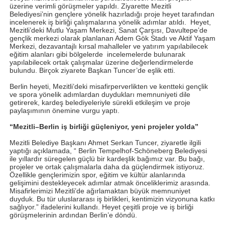
üzerine verimli görüşmeler yapıldı. Ziyarette Mezitli
Belediyesi’nin gençlere yönelik hazırladığı proje heyet tarafından
incelenerek iş birliği çalışmalarına yönelik adımlar atıldı. Heyet,
Mezitli’deki Mutlu Yaşam Merkezi, Sanat Çarşısı, Davultepe’de
gençlik merkezi olarak planlanan Adem Gök Stadı ve Aktif Yaşam
Merkezi, dezavantajlı kırsal mahalleler ve yatırım yapılabilecek
eğitim alanları gibi bölgelerde incelemelerde bulunarak
yapılabilecek ortak çalışmalar üzerine değerlendirmelerde
bulundu. Birçok ziyarete Başkan Tuncer’de eşlik etti.
Berlin heyeti, Mezitli’deki misafirperverlikten ve kentteki gençlik
ve spora yönelik adımlardan duydukları memnuniyeti dile
getirerek, kardeş belediyeleriyle sürekli etkileşim ve proje
paylaşımının önemine vurgu yaptı.
“Mezitli–Berlin iş birliği güçleniyor, yeni projeler yolda”
Mezitli Belediye Başkanı Ahmet Serkan Tuncer, ziyaretle ilgili
yaptığı açıklamada, “ Berlin Tempelhof-Schöneberg Belediyesi
ile yıllardır süregelen güçlü bir kardeşlik bağımız var. Bu bağı,
projeler ve ortak çalışmalarla daha da güçlendirmek istiyoruz.
Özellikle gençlerimizin spor, eğitim ve kültür alanlarında
gelişimini destekleyecek adımlar atmak önceliklerimiz arasında.
Misafirlerimizi Mezitli’de ağırlamaktan büyük memnuniyet
duyduk. Bu tür uluslararası iş birlikleri, kentimizin vizyonuna katkı
sağlıyor.” ifadelerini kullandı. Heyet çeşitli proje ve iş birliği
görüşmelerinin ardından Berlin’e döndü.