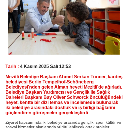
Tarih :
4 Kasım 2025 Salı 12:53
Mezitli Belediye Başkanı Ahmet Serkan Tuncer, kardeş
belediyesi Berlin Tempelhof-Schöneberg
Belediyesi’nden gelen Alman heyeti Mezitli’de ağırladı.
Belediye Başkan Yardımcısı ve Gençlik ile Sağlık
Daireleri Başkanı Bay Oliver Schworck öncülüğündeki
heyet, kentte bir dizi temas ve incelemede bulunarak
iki belediye arasındaki dostluk ve iş birliği bağlarını
güçlendiren görüşmeler gerçekleştirdi.
Ziyaret kapsamında iki belediye arasında gençlik, spor, kültür ve
sosyal hizmetler alanlarında yürütülebilecek ortak projeler