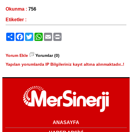
Okunma :
756
Etiketler :
Paylaş
Facebook
Twitter
WhatsApp
Email
Print
Yorum Ekle
Yorumlar (0)
Yapılan yorumlarda IP Bilgileriniz kayıt altına alınmaktadır..!
ANASAYFA