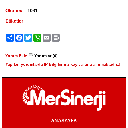
Okunma :
1031
Etiketler :
Paylaş
Facebook
Twitter
WhatsApp
Email
Print
Yorum Ekle
Yorumlar (0)
Yapılan yorumlarda IP Bilgileriniz kayıt altına alınmaktadır..!
ANASAYFA