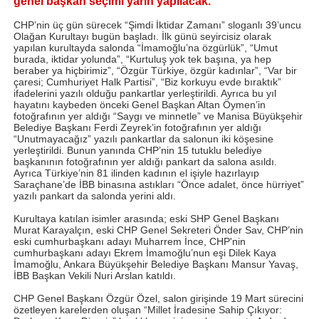
genel başkan seçimi yarın yapılacak.
CHP’nin üç gün sürecek “Şimdi İktidar Zamanı” sloganlı 39’uncu
Olağan Kurultayı bugün başladı. İlk günü seyircisiz olarak
yapılan kurultayda salonda “İmamoğlu’na özgürlük”, “Umut
burada, iktidar yolunda”, “Kurtuluş yok tek başına, ya hep
beraber ya hiçbirimiz”, “Özgür Türkiye, özgür kadınlar”, “Var bir
çaresi; Cumhuriyet Halk Partisi”, “Biz korkuyu evde bıraktık”
ifadelerini yazılı olduğu pankartlar yerleştirildi. Ayrıca bu yıl
hayatını kaybeden önceki Genel Başkan Altan Öymen’in
fotoğrafının yer aldığı “Saygı ve minnetle” ve Manisa Büyükşehir
Belediye Başkanı Ferdi Zeyrek’in fotoğrafının yer aldığı
“Unutmayacağız” yazılı pankartlar da salonun iki köşesine
yerleştirildi. Bunun yanında CHP’nin 15 tutuklu belediye
başkanının fotoğrafının yer aldığı pankart da salona asıldı.
Ayrıca Türkiye’nin 81 ilinden kadının el işiyle hazırlayıp
Saraçhane’de İBB binasına astıkları “Önce adalet, önce hürriyet”
yazılı pankart da salonda yerini aldı.
Kurultaya katılan isimler arasında; eski SHP Genel Başkanı
Murat Karayalçın, eski CHP Genel Sekreteri Önder Sav, CHP’nin
eski cumhurbaşkanı adayı Muharrem İnce, CHP'nin
cumhurbaşkanı adayı Ekrem İmamoğlu’nun eşi Dilek Kaya
İmamoğlu, Ankara Büyükşehir Belediye Başkanı Mansur Yavaş,
İBB Başkan Vekili Nuri Arslan katıldı.
CHP Genel Başkanı Özgür Özel, salon girişinde 19 Mart sürecini
özetleyen karelerden oluşan “Millet İradesine Sahip Çıkıyor: