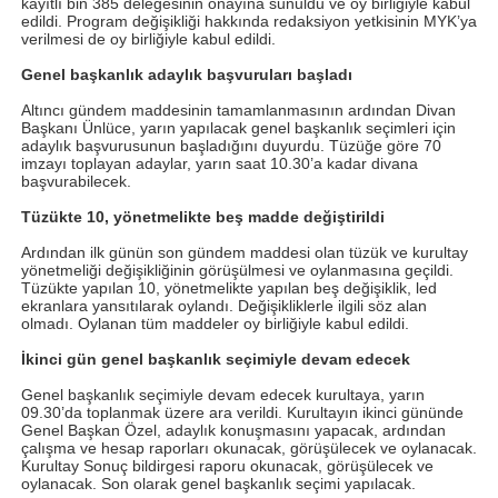
kayıtlı bin 385 delegesinin onayına sunuldu ve oy birliğiyle kabul
edildi. Program değişikliği hakkında redaksiyon yetkisinin MYK’ya
verilmesi de oy birliğiyle kabul edildi.
Genel başkanlık adaylık başvuruları başladı
Altıncı gündem maddesinin tamamlanmasının ardından Divan
Başkanı Ünlüce, yarın yapılacak genel başkanlık seçimleri için
adaylık başvurusunun başladığını duyurdu. Tüzüğe göre 70
imzayı toplayan adaylar, yarın saat 10.30’a kadar divana
başvurabilecek.
Tüzükte 10, yönetmelikte beş madde değiştirildi
Ardından ilk günün son gündem maddesi olan tüzük ve kurultay
yönetmeliği değişikliğinin görüşülmesi ve oylanmasına geçildi.
Tüzükte yapılan 10, yönetmelikte yapılan beş değişiklik, led
ekranlara yansıtılarak oylandı. Değişikliklerle ilgili söz alan
olmadı. Oylanan tüm maddeler oy birliğiyle kabul edildi.
İkinci gün genel başkanlık seçimiyle devam edecek
Genel başkanlık seçimiyle devam edecek kurultaya, yarın
09.30’da toplanmak üzere ara verildi. Kurultayın ikinci gününde
Genel Başkan Özel, adaylık konuşmasını yapacak, ardından
çalışma ve hesap raporları okunacak, görüşülecek ve oylanacak.
Kurultay Sonuç bildirgesi raporu okunacak, görüşülecek ve
oylanacak. Son olarak genel başkanlık seçimi yapılacak.