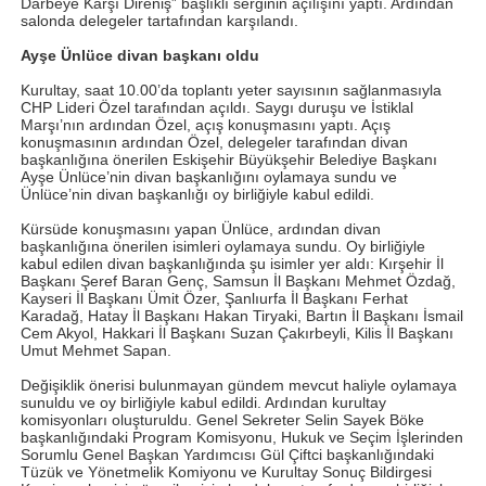
Darbeye Karşı Direniş” başlıklı serginin açılışını yaptı. Ardından
salonda delegeler tartafından karşılandı.
Ayşe Ünlüce divan başkanı oldu
Kurultay, saat 10.00’da toplantı yeter sayısının sağlanmasıyla
CHP Lideri Özel tarafından açıldı. Saygı duruşu ve İstiklal
Marşı’nın ardından Özel, açış konuşmasını yaptı. Açış
konuşmasının ardından Özel, delegeler tarafından divan
başkanlığına önerilen Eskişehir Büyükşehir Belediye Başkanı
Ayşe Ünlüce’nin divan başkanlığını oylamaya sundu ve
Ünlüce’nin divan başkanlığı oy birliğiyle kabul edildi.
Kürsüde konuşmasını yapan Ünlüce, ardından divan
başkanlığına önerilen isimleri oylamaya sundu. Oy birliğiyle
kabul edilen divan başkanlığında şu isimler yer aldı: Kırşehir İl
Başkanı Şeref Baran Genç, Samsun İl Başkanı Mehmet Özdağ,
Kayseri İl Başkanı Ümit Özer, Şanlıurfa İl Başkanı Ferhat
Karadağ, Hatay İl Başkanı Hakan Tiryaki, Bartın İl Başkanı İsmail
Cem Akyol, Hakkari İl Başkanı Suzan Çakırbeyli, Kilis İl Başkanı
Umut Mehmet Sapan.
Değişiklik önerisi bulunmayan gündem mevcut haliyle oylamaya
sunuldu ve oy birliğiyle kabul edildi. Ardından kurultay
komisyonları oluşturuldu. Genel Sekreter Selin Sayek Böke
başkanlığındaki Program Komisyonu, Hukuk ve Seçim İşlerinden
Sorumlu Genel Başkan Yardımcısı Gül Çiftci başkanlığındaki
Tüzük ve Yönetmelik Komiyonu ve Kurultay Sonuç Bildirgesi