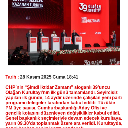
Tarih :
28 Kasım 2025 Cuma 18:41
CHP’nin “Şimdi İktidar Zamanı” sloganlı 39’uncu
Olağan Kurultayı’nın ilk günü tamamlandı. Seyircisiz
yapılan ilk günde, 14 aydır üzerinde çalışılan yeni parti
programı delegeler tarafından kabul edildi. Tüzükte
PM üye sayısı, Cumhurbaşkanlığı Aday Ofisi ve
gençlik kotasını düzenleyen değişiklikler kabul edildi.
Genel başkanlık seçimleriyle devam edecek kurultaya,
yarın 09.30’da toplanmak üzere ara verildi. Kurultayda,