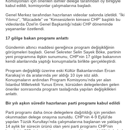
Komisyonları için önerilen isimler delege tarafından oy birliğiyle
kabul edildi, komisyonlar çalışmalarına başladı.
Genel Merkez tarafından hazırlanan videolar salonda izletildi. “İki
Yılımız”, “Mücadele” ve “Kimsesizlerin kimsesi CHP” başlıklı bu
videolarda Özel’in Genel Başkanlığı’ndaki CHP döneminde
yaşananlar özetlendi.
17 gölge bakan programı anlattı
Gündemin altıncı maddesi gereğince program değişikliğinin
görüşmeleri başladı. Genel Sekreter Selin Sayek Böke, partinin
yeni programına ilişkin sunumunu, CHP’nin 17 gölge bakanının
kendi alanlarında yaptığı konuşmalarla birlikte gerçekleştirdi.
Program değişikliği üzerine eski Kültür Bakanlarından Ercan
Karakaş’ın da aralarında yer aldığı 10 üye söz aldı.
Konuşmaların ardından Program Komisyonu’nda yer alan
İstanbul Milletvekili Yunus Emre, kürsüden delegelerden gelen
öneriler sonrasında program taslağında yapılan değişiklikleri
anlattı.
Bir yılı aşkın süredir hazırlanan parti programı kabul edildi
Parti programı daha önce delegelere dağıtıldığı için yeniden
okunmadan delege onayına sunuldu. CHP’nin 4-9 Eylül’de
yapılan Tüzük Kurultayı’nda çalışmalarına başlanan ve yaklaşık
14 aylık bir sürecin ürünü olan yeni parti programı CHP’nin