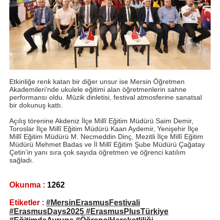
Etkinliğe renk katan bir diğer unsur ise Mersin Öğretmen
Akademileri’nde ukulele eğitimi alan öğretmenlerin sahne
performansı oldu. Müzik dinletisi, festival atmosferine sanatsal
bir dokunuş kattı.
Açılış törenine Akdeniz İlçe Millî Eğitim Müdürü Saim Demir,
Toroslar İlçe Millî Eğitim Müdürü Kaan Aydemir, Yenişehir İlçe
Millî Eğitim Müdürü M. Necmeddin Dinç, Mezitli İlçe Millî Eğitim
Müdürü Mehmet Badas ve İl Millî Eğitim Şube Müdürü Çağatay
Çetin’in yanı sıra çok sayıda öğretmen ve öğrenci katılım
sağladı.
Okunma :
1262
Etiketler :
#MersinErasmusFestivali
#ErasmusDays2025 #ErasmusPlusTürkiye