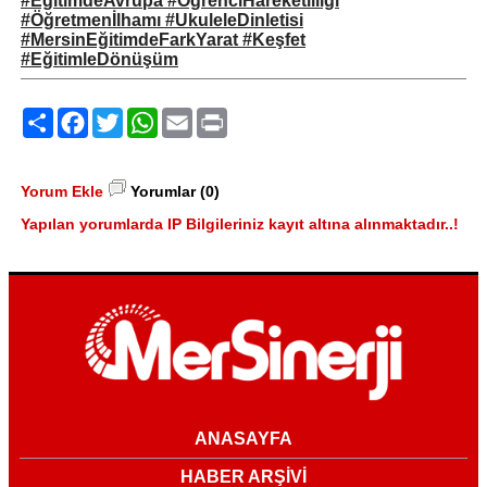
#EğitimdeAvrupa #ÖğrenciHareketliliği
#Öğretmenİlhamı #UkuleleDinletisi
#MersinEğitimdeFarkYarat #Keşfet
#EğitimleDönüşüm
Paylaş
Facebook
Twitter
WhatsApp
Email
Print
Yorum Ekle
Yorumlar (0)
Yapılan yorumlarda IP Bilgileriniz kayıt altına alınmaktadır..!
ANASAYFA
HABER ARŞİVİ