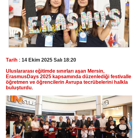
Tarih :
14 Ekim 2025 Salı 18:20
Uluslararası eğitimde sınırları aşan Mersin,
ErasmusDays 2025 kapsamında düzenlediği festivalle
öğretmen ve öğrencilerin Avrupa tecrübelerini halkla
buluşturdu.